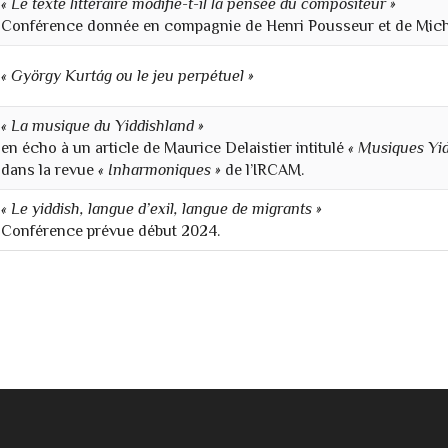
« Le texte littéraire modifie-t-il la pensée du compositeur »
Conférence donnée en compagnie de Henri Pousseur et de Mich
« György Kurtág ou le jeu perpétuel »
« La musique du Yiddishland »
en écho à un article de Maurice Delaistier intitulé
« Musiques Yidd
dans la revue
« Inharmoniques »
de l’IRCAM.
« Le yiddish, langue d’exil, langue de migrants »
Conférence prévue début 2024.